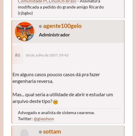
Comunidade PCLinuxOS Brasil
- Assinatura
modificada a pedido do grande amigo Ricardo
(rjbgbo)
agente100gelo
Administrador
#6
06 de Julho de 2007, 09:42
Em alguns casos poucos casos dá pra fazer
engenharia reversa.
Mas... qual seria a utilidade de abrir e estudar um
arquivo deste tipo?
Advogado e analista de sistema cearense.
Twitter:
@glaydson
sottam