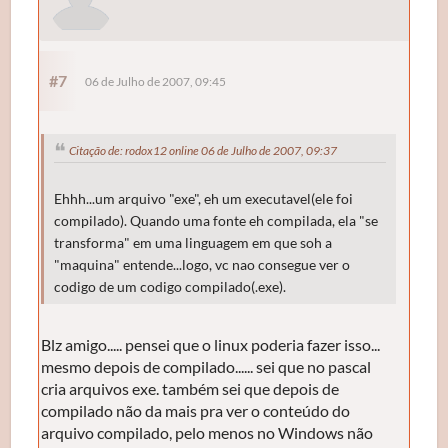
#7
06 de Julho de 2007, 09:45
Citação de: rodox12 online 06 de Julho de 2007, 09:37
Ehhh...um arquivo "exe", eh um executavel(ele foi
compilado). Quando uma fonte eh compilada, ela "se
transforma" em uma linguagem em que soh a
"maquina" entende...logo, vc nao consegue ver o
codigo de um codigo compilado(.exe).
Blz amigo..... pensei que o linux poderia fazer isso...
mesmo depois de compilado...... sei que no pascal
cria arquivos exe. também sei que depois de
compilado não da mais pra ver o conteúdo do
arquivo compilado, pelo menos no Windows não