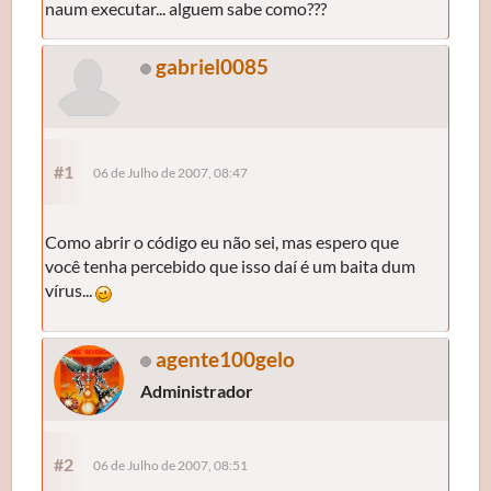
naum executar... alguem sabe como???
gabriel0085
#1
06 de Julho de 2007, 08:47
Como abrir o código eu não sei, mas espero que
você tenha percebido que isso daí é um baita dum
vírus...
agente100gelo
Administrador
#2
06 de Julho de 2007, 08:51