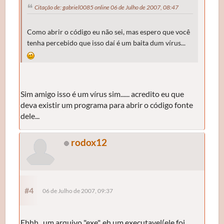
Citação de: gabriel0085 online 06 de Julho de 2007, 08:47
Como abrir o código eu não sei, mas espero que você
tenha percebido que isso daí é um baita dum vírus...
Sim amigo isso é um vírus sim...... acredito eu que
deva existir um programa para abrir o código fonte
dele...
rodox12
#4
06 de Julho de 2007, 09:37
Ehhh...um arquivo "exe", eh um executavel(ele foi