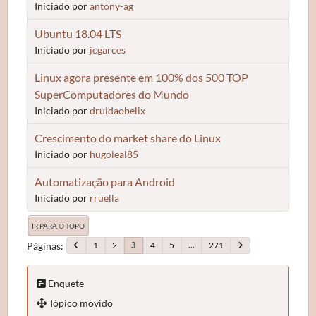
Iniciado por
antony-ag
Ubuntu 18.04 LTS
Iniciado por
jcgarces
Linux agora presente em 100% dos 500 TOP
SuperComputadores do Mundo
Iniciado por
druidaobelix
Crescimento do market share do Linux
Iniciado por
hugoleal85
Automatização para Android
Iniciado por
rruella
IR PARA O TOPO
Páginas
1
2
4
5
...
271
3
Enquete
Tópico movido