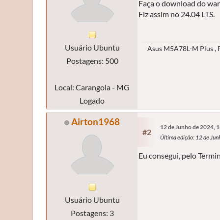
Faça o download do wars
Fiz assim no 24.04 LTS.
Usuário Ubuntu
Asus M5A78L-M Plus , P
Postagens: 500
Local: Carangola - MG
Logado
Airton1968
12 de Junho de 2024, 
#2
Última edição
: 12 de Ju
Eu consegui, pelo Termi
Usuário Ubuntu
Postagens: 3