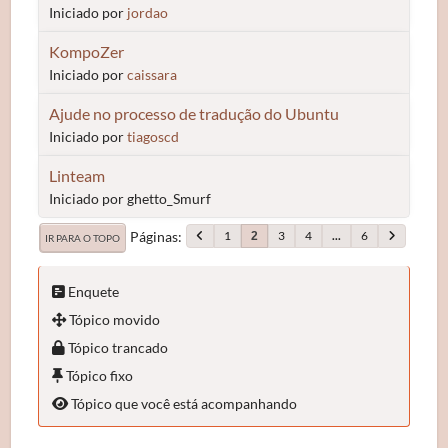
Iniciado por
jordao
KompoZer
Iniciado por
caissara
Ajude no processo de tradução do Ubuntu
Iniciado por
tiagoscd
Linteam
Iniciado por ghetto_Smurf
Páginas
1
3
4
...
6
2
IR PARA O TOPO
Enquete
Tópico movido
Tópico trancado
Tópico fixo
Tópico que você está acompanhando