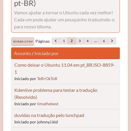
pt-BR)
Vamos ajudar a tornar o Ubuntu cada vez melhor!
Cada um pode ajudar um pouquinho traduzindo-o
para nosso idioma.
Páginas
1
3
4
...
6
2
IR PARA O FIM
Assunto
/
Iniciado por
Como deixar o Ubuntu 11.04 em pt_BR.ISO-8859-
1
Iniciado por
TeRrOkToR
Kdenlive problema para testar a tradução
(Resolvido)
Iniciado por
limathebest
duvidas na tradução pelo lunchpad
Iniciado por johnny.l.kid