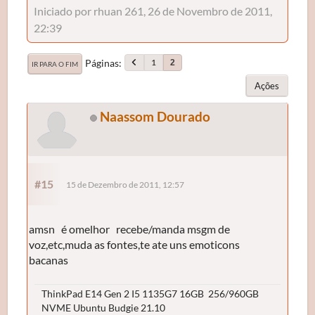
Iniciado por rhuan 261, 26 de Novembro de 2011,
22:39
Páginas
1
2
IR PARA O FIM
Ações
Naassom Dourado
#15
15 de Dezembro de 2011, 12:57
amsn é omelhor recebe/manda msgm de
voz,etc,muda as fontes,te ate uns emoticons
bacanas
ThinkPad E14 Gen 2 I5 1135G7 16GB 256/960GB
NVME Ubuntu Budgie 21.10