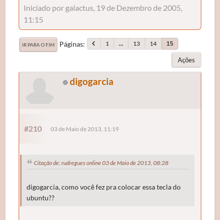
Iniciado por galactus, 19 de Dezembro de 2005,
11:15
Páginas
1
...
13
14
15
IR PARA O FIM
Ações
digogarcia
#210
03 de Maio de 2013, 11:19
Citação de: rudregues online 03 de Maio de 2013, 08:28
digogarcia, como você fez pra colocar essa tecla do
ubuntu??