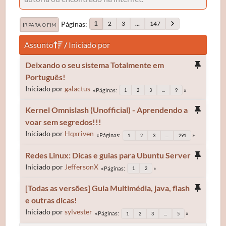
Páginas
2
3
...
147
1
IR PARA O FIM
Assunto
/
Iniciado por
Deixando o seu sistema Totalmente em
Português!
Iniciado por
galactus
Páginas
1
2
3
...
9
Kernel Omnislash (Unofficial) - Aprendendo a
voar sem segredos!!!
Iniciado por
Hqxriven
Páginas
1
2
3
...
291
Redes Linux: Dicas e guias para Ubuntu Server
Iniciado por
JeffersonX
Páginas
1
2
[Todas as versões] Guia Multimédia, java, flash
e outras dicas!
Iniciado por
sylvester
Páginas
1
2
3
...
5